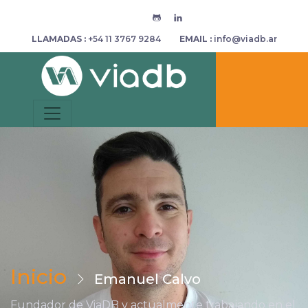
LLAMADAS :
+54 11 3767 9284
EMAIL :
info@viadb.ar
Inicio
Emanuel Calvo
Fundador de ViaDB y actualmente trabajando en el